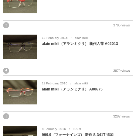
MYKITA
OAKLEY
3785 views
OLIVER PEOPLES
13
February
,
2016
alain mikli
alain mikli（アランミクリ） 新作入荷 A02013
Ray Ban
SAINT LAURENT
3879 views
TOM FORD
11
February
,
2016
alain mikli
alain mikli（アランミクリ） A00675
TALEX
3287 views
8
February
,
2016
999.9
999,9（フォーナインズ） 新作 S-341T 追加