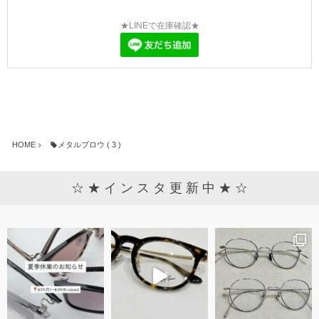
★LINEで在庫確認★
HOME
メタルブロウ ( 3 )
☆ ★ イ ン ス タ 更 新 中 ★ ☆