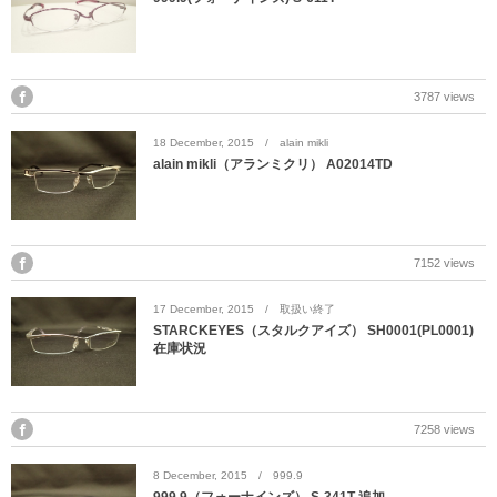
3787 views
18
December
,
2015
alain mikli
alain mikli（アランミクリ） A02014TD
7152 views
17
December
,
2015
取扱い終了
STARCKEYES（スタルクアイズ） SH0001(PL0001)
在庫状況
7258 views
8
December
,
2015
999.9