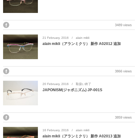
DITA
EYEVAN
3489 views
EYEVAN7285
21
February
,
2016
alain mikli
alain mikli（アランミクリ） 新作 A02012 追加
10EYEVAN
Eyevol
3866 views
E5 eyevan
20
February
,
2016
取扱い終了
JAPONISM(ジャポニズム) JP-001S
GUCCI
JACQUES MARIE MAGE
3859 views
LINDBERG
16
February
,
2016
alain mikli
alain mikli（アランミクリ） 新作 A02013 追加