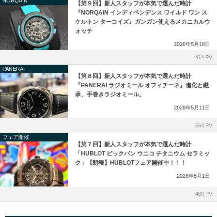
NORQAIN
【第９回】新人スタッフが本気で選んだ時計
『NORQAIN インディペンデンス ワイルド ワン ス
ケルトン ターコイズ』ガンガン使えるメカニカルウ
ォッチ
2026年5月18日
414 PV
PANERAI
【第８回】新人スタッフが本気で選んだ時計
『PANERAI ラジオミール オフィチーネ』進化と継
承、手巻きラジオミール。
2026年5月11日
564 PV
フェア開催
【第７回】新人スタッフが本気で選んだ時計
「HUBLOT ビックバン ウニコ チタニウム セラミッ
ク」【朗報】HUBLOTフェア開催中！！！
2026年5月1日
469 PV