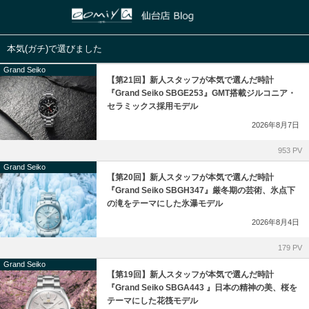
正規取扱いブランド
店舗ブログ
本気(ガチ)で選びました
Grand Seiko
HUBLOT
和歌山本店
ASTRON
【第21回】新人スタッフが本気で選んだ時計
『Grand Seiko SBGE253』GMT搭載ジルコニア・
セラミックス採用モデル
ZENITH
心斎橋店
PRESAGE
2026年8月7日
IWC
京都店
PROSPEX
953 PV
Grand Seiko
PANERAI
鹿児島店
【第20回】新人スタッフが本気で選んだ時計
『Grand Seiko SBGH347』厳冬期の芸術、氷点下
の滝をテーマにした氷瀑モデル
GIRARD-PERREGAUX
ブライトリング ブティック 大阪
2026年8月4日
Glashütte Original
ブライトリング ブティック 京都
179 PV
Grand Seiko
【第19回】新人スタッフが本気で選んだ時計
Grand Seiko
チューダー ブティック by OOMIYA
『Grand Seiko SBGA443 』日本の精神の美、桜を
テーマにした花筏モデル