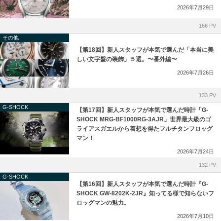
BLANCPAIN
ゼニス ブティック大阪
2026年7月29日
ULYSSE NARDIN
ジラール・ペルゴ ブティック 大阪
166 PV
その他
LONGINES
【第18回】新人スタッフが本気で選んだ「本当に美
しい文字盤の装飾」５選。〜番外編〜
MAURICE LACROIX
2026年7月26日
BAUME＆MERCIER
133 PV
G-SHOCK
【第17回】新人スタッフが本気で選んだ時計「G-
ORIS
SHOCK MRG-BF1000RG-3AJR」世界最大級のゴ
ライアスガエルから着想を得たフルチタンフロッグ
マン！
EDOX
2026年7月24日
132 PV
GARMIN
G-SHOCK
【第16回】新人スタッフが本気で選んだ時計『G-
NORQAIN
SHOCK GW-8202K-2JR』知ってる様で知らないフ
ロッグマンの魅力。
OSSO ITALY
2026年7月10日