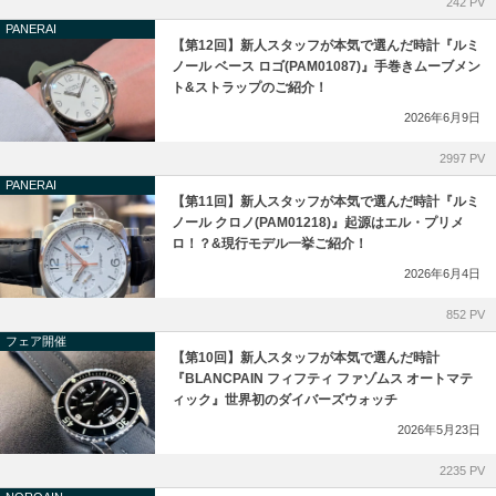
242 PV
PANERAI
【第12回】新人スタッフが本気で選んだ時計『ルミ
ノール ベース ロゴ(PAM01087)』手巻きムーブメン
ト&ストラップのご紹介！
2026年6月9日
2997 PV
PANERAI
【第11回】新人スタッフが本気で選んだ時計『ルミ
ノール クロノ(PAM01218)』起源はエル・プリメ
ロ！？&現行モデル一挙ご紹介！
2026年6月4日
852 PV
フェア開催
【第10回】新人スタッフが本気で選んだ時計
『BLANCPAIN フィフティ ファゾムス オートマテ
ィック』世界初のダイバーズウォッチ
2026年5月23日
2235 PV