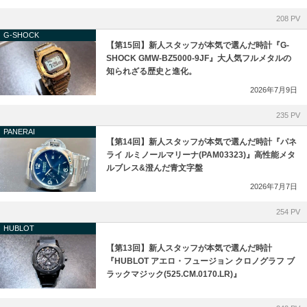
208 PV
G-SHOCK
G-SHOCK
【第15回】新人スタッフが本気で選んだ時計『G-
SEIKO
SHOCK GMW-BZ5000-9JF』大人気フルメタルの
知られざる歴史と進化。
取扱い終了
2026年7月9日
235 PV
PANERAI
【第14回】新人スタッフが本気で選んだ時計『パネ
ライ ルミノールマリーナ(PAM03323)』高性能メタ
ルブレス&澄んだ青文字盤
2026年7月7日
254 PV
HUBLOT
【第13回】新人スタッフが本気で選んだ時計
『HUBLOT アエロ・フュージョン クロノグラフ ブ
ラックマジック(525.CM.0170.LR)』