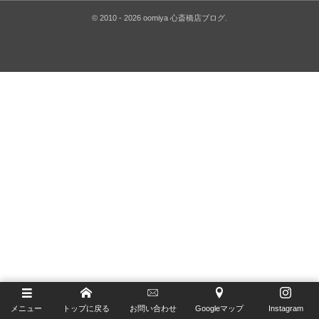
Glashütte Original
ゼニス ブティック大阪
©
2010 - 2026
oomiya 心斎橋店ブログ
.
H.Moser&Cie.
ジラール・ペルゴ ブティック 大阪
Hautlence
IWC
Jaeger-LeCoultre
MAURICE LACROIX
NORQAIN
OSSO ITALY
RAYMOND WEIL
TAG Heuer
メニュー
トップに戻る
お問い合わせ
Googleマップ
Instagram