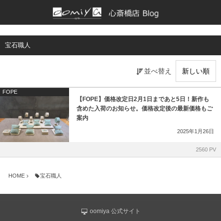
正規取扱いブランド一覧
各店舗ブログ
宝石職人
BAUME & MERCIER
和歌山本店
並べ替え
Bell & Ross
京都店
FOPE
【FOPE】価格改定日2月1日まであと5日！新作も
CHRONOSWISS
仙台店
含めた入荷のお知らせ。価格改定後の最新価格もご
案内
CVSTOS
鹿児島店
2025年1月26日
EBERHARD
ブライトリング ブティック 大阪
2560 PV
EDOX
ブライトリング ブティック 京都
HOME
宝石職人
G-SHOCK
チューダー ブティック by OOMIYA
oomiya 公式サイト