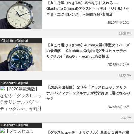
【今こそ選ぶべき1本】名作を手に入れろ ―
Glashütte Original(グラスヒュッテオリジナル)「セ
RAYMOND WEIL
ネタ・エクセレンス」～oomiya心斎橋店
2026年4月26日
TAG Heuer
1288 PV
ULYSSE NARDIN
Glashütte Original
【今こそ選ぶべき1本】40mm未満×薄型ダイバーズ
の最適解 ― Glashütte Original(グラスヒュッテオ
FOPE
リジナル)「SeaQ」～oomiya心斎橋店
2026年4月24日
取扱い終了
8132 PV
Glashütte Original
【2026年最新版】なぜ今「グラスヒュッテオリジ
ナル パノマティックルナ」が時計好きに選ばれるの
か？
2026年3月13日
596 PV
Glashütte Original
【グラスヒュッテ・オリジナル】真面目な思考が機