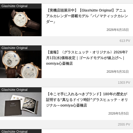
Furlan Marri
ゼニス ブティック大阪
Glashütte Original
【実機店頭展示中】【Glashütte Original】アニュ
G-SHOCK
ジラール・ペルゴ ブティック 大阪
アルカレンダー搭載モデル「パノマティックカレン
ダー」
Glashütte Original
2026年6月15日
613 PV
H.Moser&Cie.
Glashütte Original
【速報】〈グラスヒュッテ・オリジナル〉2026年7
Hautlence
月1日(水)価格改定｜ゴールドモデルが値上げへ｜
oomiya心斎橋店
IWC
2026年5月31日
1303 PV
Jaeger-LeCoultre
Glashütte Original
【今こそ手に入れるべきブランド】180年の歴史が
MAURICE LACROIX
証明する“真なるドイツ時計”グラスヒュッテ・オリ
ジナル～oomiya心斎橋店
2026年5月5日
NORQAIN
2555 PV
OSSO ITALY
Glashütte Original