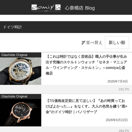
正規取扱いブランド一覧
各店舗ブログ
ドイツ時計
BAUME & MERCIER
和歌山本店
並べ替え
Bell & Ross
京都店
Glashütte Original
【これは時計ではなく芸術品】職人の手仕事が生み
Bianchet
仙台店
出す究極のスケルトンウォッチ「セネタ・マニュア
ル・ワインディング・スケルトン」～oomiya心斎
橋店
CHRONOSWISS
鹿児島店
2026年7月4日
CVSTOS
ブライトリング ブティック 大阪
231 PV
Glashütte Original
【7/1価格改定前に見てほしい】『あの時買ってお
EBERHARD
ブライトリング ブティック 京都
けばよかった…』をなくす。大人の色気を纏う“黒×
金”のドイツ時計｜パノリザーブ
EDOX
チューダー ブティック by OOMIYA
2026年6月22日
264 PV