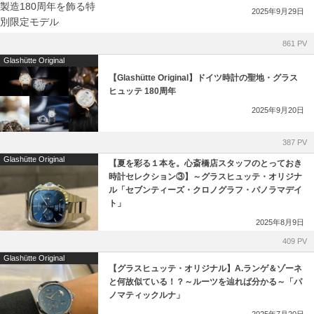
2025年9月29日
861 PV
Glashütte Original
【Glashütte Original】ドイツ時計の聖地・グラス
ヒュッテ 180周年
2025年9月20日
387 PV
Glashütte Original
【夏を彩る１本を。心斎橋店スタッフのとっておき
時計セレクション③】～グラスヒュッテ・オリジナ
ル「セブンティーズ・クロノグラフ・パノラマデイ
ト」
2025年8月9日
409 PV
Glashütte Original
【グラスヒュッテ・オリジナル】A.ランゲ＆ゾーネ
と何故似ている！？～ルーツを辿れば分かる～「パ
ノマティックルナ」