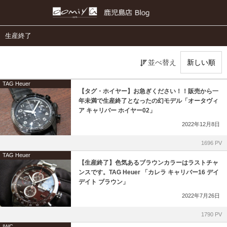
正規取扱いブランド
各店舗ブログ
生産終了
TAG Heuer
和歌山本店
並べ替え
IWC
心斎橋店
TAG Heuer
【タグ・ホイヤー】お急ぎください！！販売から一
年未満で生産終了となったの幻モデル「オータヴィ
PANERAI
京都店
ア キャリバー ホイヤー02」
2022年12月8日
CHANEL
仙台店
1696 PV
TUDOR
ブライトリング ブティック大阪
TAG Heuer
【生産終了】色気あるブラウンカラーはラストチャ
ンスです。TAG Heuer 「カレラ キャリバー16 デイ
EDOX
ブライトリング ブティック 京都
デイト ブラウン」
2022年7月26日
MAURICE LACROIX
チューダー ブティック by OOMIYA
1790 PV
IWC