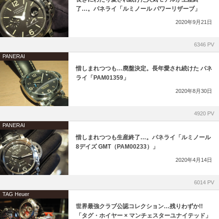
了…。パネライ「ルミノール パワーリザーブ」
2020年9月21日
6346 PV
PANERAI
惜しまれつつも…廃盤決定。長年愛され続けた パネ
ライ「PAM01359」
2020年8月30日
4920 PV
PANERAI
惜しまれつつも生産終了…。パネライ「ルミノール
8デイズ GMT（PAM00233）」
2020年4月14日
6014 PV
TAG Heuer
世界最強クラブ公認コレクション…残りわずか!!
「タグ・ホイヤー × マンチェスターユナイテッド」