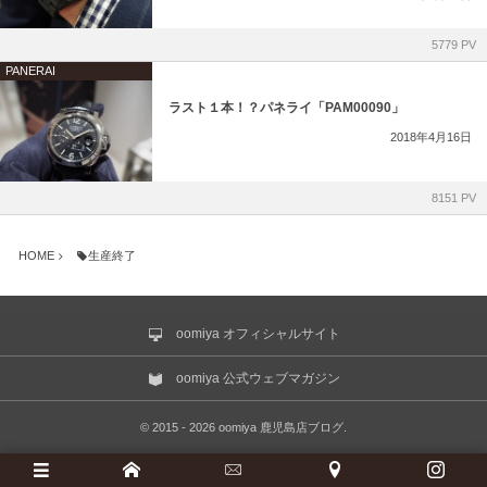
5779 PV
PANERAI
ラスト１本！？パネライ「PAM00090」
2018年4月16日
8151 PV
HOME
生産終了
oomiya オフィシャルサイト
oomiya 公式ウェブマガジン
©
2015 - 2026
oomiya 鹿児島店ブログ
.