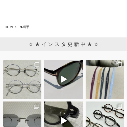
HOME
縄手
☆ ★ イ ン ス タ 更 新 中 ★ ☆