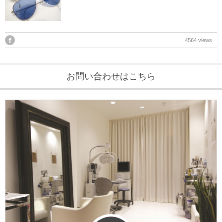
DITA
EYEVAN
4564 views
EYEVAN7285
お問い合わせはこちら
10EYEVAN
Eyevol
E5 eyevan
GUCCI
JACQUES MARIE MAGE
LINDBERG