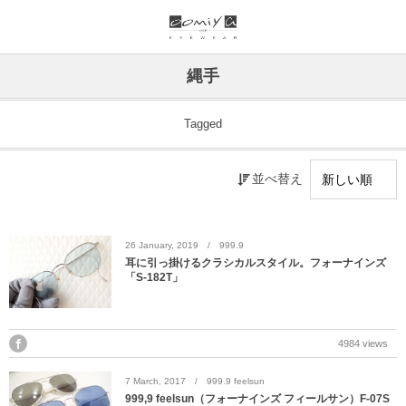
ブランド一覧
リンク
縄手
999.9
ウオッチサイト
Tagged
999.9 feelsun
アイウェアサイト
並べ替え
FN / FOUR NINES
ジュエリーサイト
alain mikli
26
January
,
2019
999.9
耳に引っ掛けるクラシカルスタイル。フォーナインズ
「S-182T」
chrome hearts
CHANEL
4984 views
DIFFUSER
7
March
,
2017
999.9 feelsun
999,9 feelsun（フォーナインズ フィールサン）F-07S