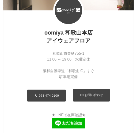
MYKITA
OAKLEY
oomiya 和歌山本店
OLIVER PEOPLES
アイウェアフロア
Ray Ban
和歌山市栗栖755-1
11:00 ～ 19:00 水曜定休
SAINT LAURENT
阪和自動車道「和歌山IC」すぐ
駐車場完備
TOM FORD
お問い合わせ
073-474-0109
TALEX
★LINEで在庫確認★